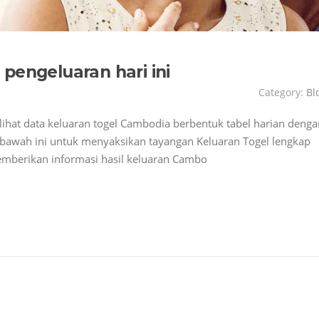
pengeluaran hari ini
Category:
Bl
hat data keluaran togel Cambodia berbentuk tabel harian denga
i bawah ini untuk menyaksikan tayangan Keluaran Togel lengkap
emberikan informasi hasil keluaran Cambo