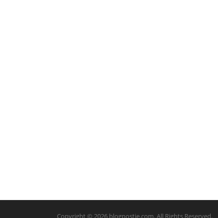
Copyright © 2026
blogpostie.com
. All Rights Reserved.