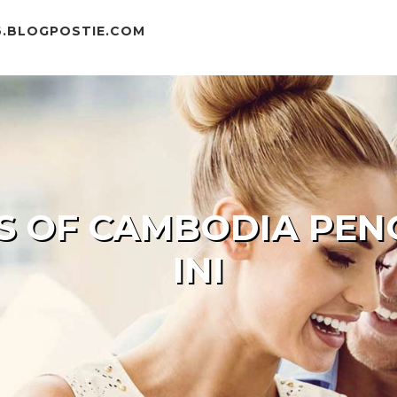
.BLOGPOSTIE.COM
ES OF CAMBODIA PEN
INI